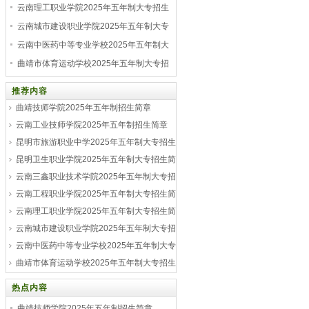
简章
云南理工职业学院2025年五年制大专招生
简章
云南城市建设职业学院2025年五年制大专
招生简章
云南中医药中等专业学校2025年五年制大
专招生简章
曲靖市体育运动学校2025年五年制大专招
生简章
推荐内容
曲靖技师学院2025年五年制招生简章
曲靖技师学院2025年五年制招生简章 曲靖技
云南工业技师学院2025年五年制招生简章
师学院结合省、市着力推进重点产业发展的需
云南工业技师学院2025年五年制招生简章 云
昆明市旅游职业中学2025年五年制大专招生
要，学院开设了机械类、电工电子类、交通
南工业技师学院，党的十八大以来，学院走出
类、教育类、服务类...
简章
昆明卫生职业学院2025年五年制大专招生简
了一条具有鲜明特色的“追赶型、跨越式、超常
昆明市旅游职业中学2025年五年制大专招生简
规、可持续...
章
云南三鑫职业技术学院2025年五年制大专招
章 昆明市旅游职业中学，2022年3月28日云南
昆明卫生职业学院2025年五年制大专招生简章
生简章
云南工程职业学院2025年五年制大专招生简
省教育厅发布《关于云南省职业教育现代学徒
昆明卫生职业学院经审批成为国家级护理专业
云南三鑫职业技术学院2025年五年制大专招生
制人才培养项目评审结果的公示》...
章
云南理工职业学院2025年五年制大专招生简
骨干教师培训基地、云南中德卓越中心康养护
简章 云南三鑫职业技术学院成立于2009年，
云南工程职业学院2025年五年制大专招生简章
基地...
章
云南城市建设职业学院2025年五年制大专招
是经云南省人民政府批准，国家教育部核准备
云南工程职业学院坚持育人为本、德育为先、
云南理工职业学院2025年五年制大专招生简章
案，国家计划内统一招生...
生简章
云南中医药中等专业学校2025年五年制大专
能力为重、全面发展，提升办学层次，彰显办
云南理工职业学院是经云南省人民政府批准、
云南城市建设职业学院2025年五年制大专招生
学特色。...
招生简章
曲靖市体育运动学校2025年五年制大专招生
教育部备案成立，具有独立颁发学历文凭资格
简章 云南城市建设职业学院与中建四局集团、
云南中医药中等专业学校2025年五年制大专招
的全日制普通高等职业院校。...
简章
中国石油、中国石化、云天化集团、云南建
生简章 云南中医药中等专业学校是经云南省教
热点内容
曲靖市体育运动学校2024年五年制大专招生简
投、玉溪市第三人民医院...
育厅批准、国家教育部备案的全日制普通中等
章 曲靖市体育运动学校性质属独立设置的政府
曲靖技师学院2025年五年制招生简章